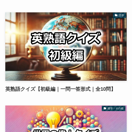
語学
英熟語クイズ【初級編｜一問一答形式｜全10問】
雑学・その他