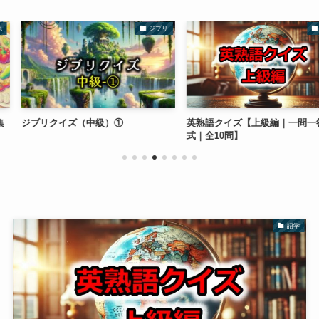
ジブリ
語学
級）①
英熟語クイズ【上級編｜一問一答形
【となりのトト
式｜全10問】
てクイズ 上級
語学