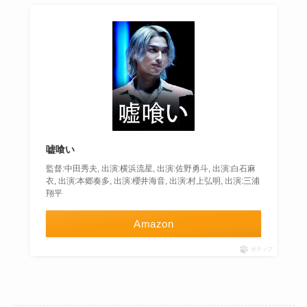
嘘喰い
監督:中田秀夫, 出演:横浜流星, 出演:佐野勇斗, 出演:白石麻
衣, 出演:本郷奏多, 出演:櫻井海音, 出演:村上弘明, 出演:三浦
翔平
Amazon
ポチップ