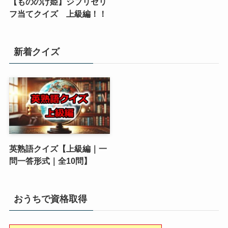
【もののけ姫】ジブリセリ
フ当てクイズ 上級編！！
新着クイズ
英熟語クイズ【上級編｜一
問一答形式｜全10問】
おうちで資格取得