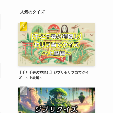
人気のクイズ
【千と千尋の神隠し】ジブリセリフ当てクイ
ズ ～上級編～