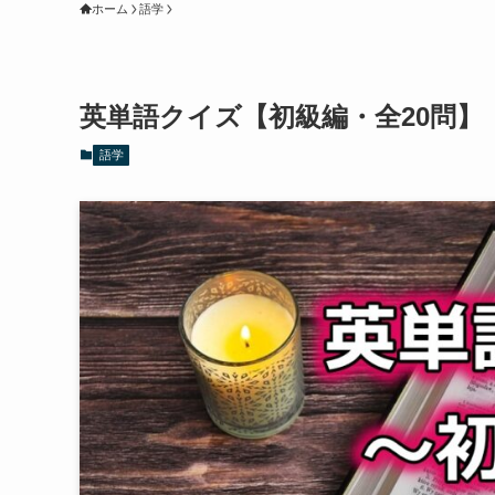
ホーム
語学
英単語クイズ【初級編・全20問】
語学